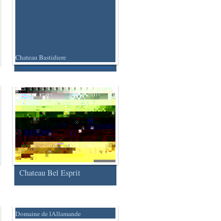
Chateau Bastidiere
Chateau Bel Esprit
Domaine de lAllamande