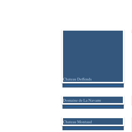
Chateau Deffends
Domaine de La Navarre
Chateau Montaud