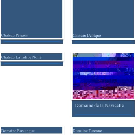
Chateau Peigros
Chateau lAfrique
Chateau La Tulipe Noire
Domaine de la Navicelle
Domaine Rostangue
Domaine Turenne