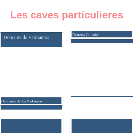
Les caves particulieres
Chateau Gairoird
Domaine de Valmaures
Domaine de La Portaniere