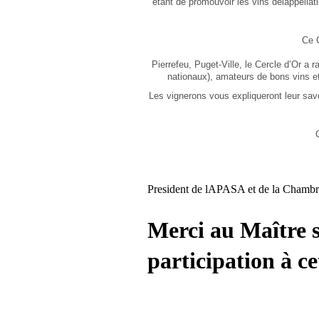
etant de promouvoir les vins delappellat
Ce C
Pierrefeu, Puget-Ville, le Cercle d’Or a 
nationaux), amateurs de bons vins et 
Les vignerons vous expliqueront leur savoir
President de lAPASA et de la Chambre d
Merci au Maître s
participation à ce