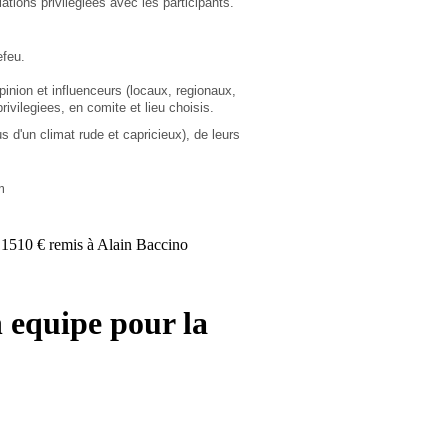
lations privilegiees avec les participants.
efeu.
pinion et influenceurs (locaux, regionaux,
ivilegiees, en comite et lieu choisis.
us d'un climat rude et capricieux), de leurs
m
r 1510 € remis à Alain Baccino
n equipe pour la