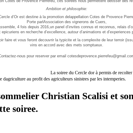
ion
Cotes de Provence Pierrefeu,
ces soirees nous permettent de
tisser des re
Ambition et philosophie:
ercle d’Or est destine à la promotion delappellation Cotes de Provence Pierr
Porte parlAssociation des vignerons de Cuers,
rassemble, 4 fois depuis 2016,un panel d’invites connus et reconnus, relais d’o
epicuriens en recherche d’excellence, autour d’animations et d’experiences pr
 faire et vous feront decouvrir la typicite et la complexite de leur terroir (iss
vins en accord avec des mets somptueux.
Contactez-nous pour reserver par email
cotesdeprovence.pierrefeu@gmail.co
La soiree du Cercle dor à permis de recolte
agriculture au profit des agriculteurs sinistres par les intemperies.
ommelier Christian Scalisi et so
tte soiree.