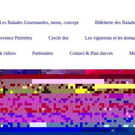
Les Balades Gourmandes, menu, concept
Billetterie des Bala
rovence Pierrefeu
Cercle dor
Les vignerons et les doma
& videos
Partenaires
Contact & Plan dacces
Me