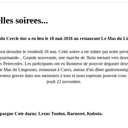
les soirees...
du Cercle dor a eu lieu le 18 mai 2018 au restaurant Le Mas du L
est deroulee le vendredi 18 mai. Cette soiree a ete initiee par notre pres
gourmande... Grande nouveaute, une marche de 3kms menant vers deux 
s Peirecedes. Les participants ont eu lhonneur de pouvoir deguster deu
 le Mas du Lingousto, restaurant à Cuers, autour d'un dîner gastronomiqu
restera gravee dans nos memoires à tous et nous esperons pouvoir vous y
jeudi 22 novembre.
'epargne Cote dazur, Lexus Toulon, Barnezet, Kubota.