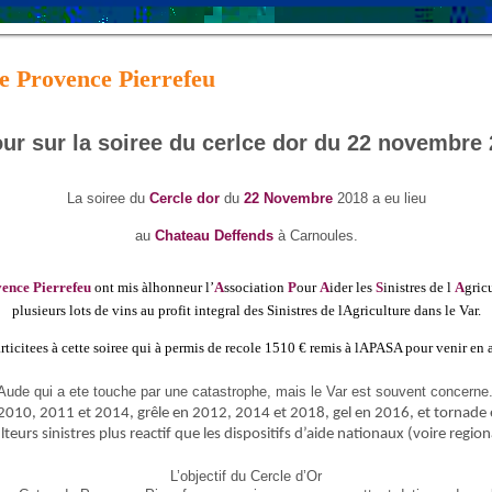
de Provence Pierrefeu
ur sur la soiree du cerlce dor du 22 novembre
La soiree du
Cercle dor
du
22 Novembre
2018 a eu lieu
au
Chateau Deffends
à Carnoules.
vence Pierrefeu
ont mis
àlhonneur l’
A
ssociation
P
our
A
ider les
S
inistres de l
A
gric
plusieurs lots de vins au profit integral des Sinistres de lAgriculture dans le Var.
ticitees à cette soiree qui à permis de recole 1510 € remis à lAPASA pour venir en a
Aude qui a ete touche par une catastrophe, mais le Var est souvent concerne
 2010, 2011 et 2014, grêle en 2012, 2014 et 2018, gel en 2016, et tornade 
eurs sinistres plus reactif que les dispositifs d’aide nationaux (voire regio
L’objectif du Cercle d’Or